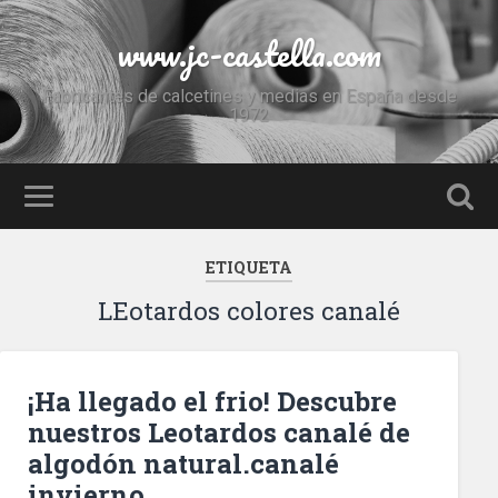
www.jc-castella.com
Fabricantes de calcetines y medias en España desde
1972
ETIQUETA
LEotardos colores canalé
¡Ha llegado el frio! Descubre
nuestros Leotardos canalé de
algodón natural.canalé
invierno,