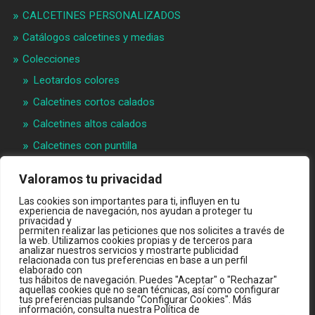
CALCETINES PERSONALIZADOS
Catálogos calcetines y medias
Colecciones
Leotardos colores
Calcetines cortos calados
Calcetines altos calados
Calcetines con puntilla
Calcetines bebé puntilla
Valoramos tu privacidad
Materias primeras
Las cookies son importantes para ti, influyen en tu
experiencia de navegación, nos ayudan a proteger tu
Videos
privacidad y
permiten realizar las peticiones que nos solicites a través de
Quiénes somos
la web. Utilizamos cookies propias y de terceros para
analizar nuestros servicios y mostrarte publicidad
Contacto
relacionada con tus preferencias en base a un perfil
elaborado con
INTRANET B2B
tus hábitos de navegación. Puedes "Aceptar" o "Rechazar"
aquellas cookies que no sean técnicas, así como configurar
TIENDA ONLINE
tus preferencias pulsando "Configurar Cookies". Más
información, consulta nuestra Política de