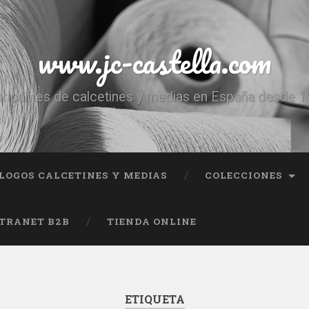
www.jc-castella.com
ricantes de calcetines y medias en España desde 
LOGOS CALCETINES Y MEDIAS
COLECCIONES
TRANET B2B
TIENDA ONLINE
ETIQUETA