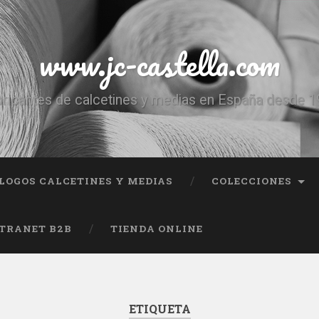
www.jc-castella.com
ricantes de calcetines y medias en España desde 
LOGOS CALCETINES Y MEDIAS
COLECCIONES
TRANET B2B
TIENDA ONLINE
ETIQUETA