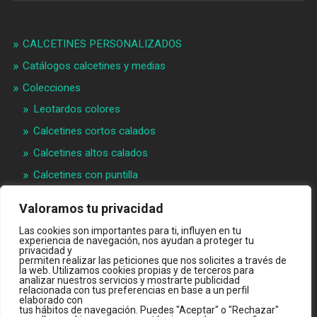
CALCETINES PERSONALIZADOS
Catálogos calcetines y medias
Colecciones
Leotardos colores
Calcetines cortos calados
Calcetines altos calados
Calcetines con puntilla
Calcetines bebé puntilla
Valoramos tu privacidad
Materias primeras
Las cookies son importantes para ti, influyen en tu
experiencia de navegación, nos ayudan a proteger tu
Videos
privacidad y
permiten realizar las peticiones que nos solicites a través de
Quiénes somos
la web. Utilizamos cookies propias y de terceros para
analizar nuestros servicios y mostrarte publicidad
Contacto
relacionada con tus preferencias en base a un perfil
elaborado con
INTRANET B2B
tus hábitos de navegación. Puedes "Aceptar" o "Rechazar"