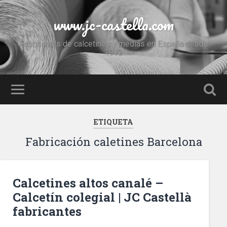
www.jc-castella.com
Fabricantes de calcetines y medias en España desde
1972
ETIQUETA
Fabricación caletines Barcelona
Calcetines altos canalé –
Calcetín colegial | JC Castellà
fabricantes