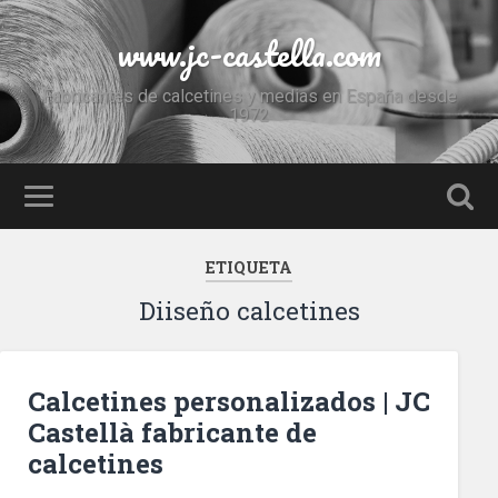
www.jc-castella.com
Fabricantes de calcetines y medias en España desde
1972
ETIQUETA
Diiseño calcetines
Calcetines personalizados | JC
Castellà fabricante de
calcetines