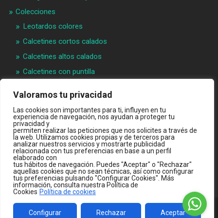
Colecciones
Leotardos colores
Calcetines cortos calados
Calcetines altos calados
Calcetines con puntilla
Calcetines bebé puntilla
Valoramos tu privacidad
Materias primeras
Las cookies son importantes para ti, influyen en tu
Videos
experiencia de navegación, nos ayudan a proteger tu
privacidad y
permiten realizar las peticiones que nos solicites a través de
Quiénes somos
la web. Utilizamos cookies propias y de terceros para
analizar nuestros servicios y mostrarte publicidad
Contacto
relacionada con tus preferencias en base a un perfil
elaborado con
INTRANET B2B
tus hábitos de navegación. Puedes "Aceptar" o "Rechazar"
aquellas cookies que no sean técnicas, así como configurar
TIENDA ONLINE
tus preferencias pulsando "Configurar Cookies". Más
información, consulta nuestra Política de
Cookies
Política de cookies
Configurar
Rechazar
Aceptar
© 2026
WWW.JC-CASTELLA.COM