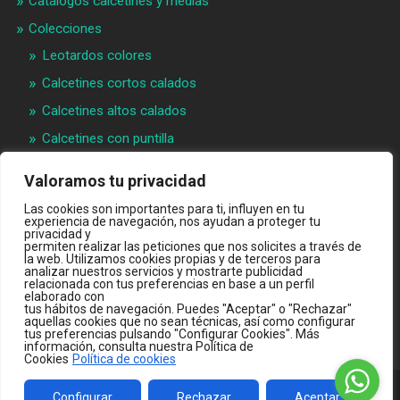
Catálogos calcetines y medias
Colecciones
Leotardos colores
Calcetines cortos calados
Calcetines altos calados
Calcetines con puntilla
Calcetines bebé puntilla
Valoramos tu privacidad
Materias primeras
Las cookies son importantes para ti, influyen en tu
experiencia de navegación, nos ayudan a proteger tu
Videos
privacidad y
permiten realizar las peticiones que nos solicites a través de
Quiénes somos
la web. Utilizamos cookies propias y de terceros para
analizar nuestros servicios y mostrarte publicidad
Contacto
relacionada con tus preferencias en base a un perfil
elaborado con
INTRANET B2B
tus hábitos de navegación. Puedes "Aceptar" o "Rechazar"
aquellas cookies que no sean técnicas, así como configurar
TIENDA ONLINE
tus preferencias pulsando "Configurar Cookies". Más
información, consulta nuestra Política de
Cookies
Política de cookies
Configurar
Rechazar
Aceptar