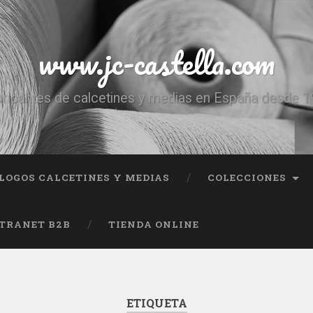
www.jc-castella.com
ricantes de calcetines y medias en España desde 
LOGOS CALCETINES Y MEDIAS
COLECCIONES
TRANET B2B
TIENDA ONLINE
ETIQUETA