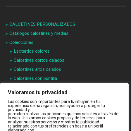
CALCETINES PERSONALIZADOS
Catálogos calcetines y medias
Colecciones
Leotardos colores
Calcetines cortos calados
Calcetines altos calados
Calcetines con puntilla
Calcetines bebé puntilla
Valoramos tu privacidad
Materias primeras
Las cookies son importantes para ti, influyen en tu
experiencia de navegación, nos ayudan a proteger tu
Videos
privacidad y
permiten realizar las peticiones que nos solicites a través de
Quiénes somos
la web. Utilizamos cookies propias y de terceros para
analizar nuestros servicios y mostrarte publicidad
Contacto
relacionada con tus preferencias en base a un perfil
elaborado con