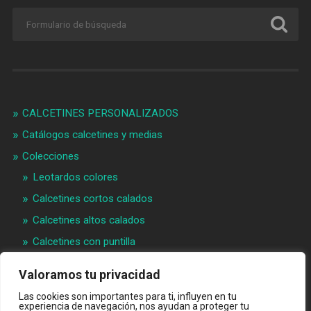
CALCETINES PERSONALIZADOS
Catálogos calcetines y medias
Colecciones
Leotardos colores
Calcetines cortos calados
Calcetines altos calados
Calcetines con puntilla
Calcetines bebé puntilla
Valoramos tu privacidad
Materias primeras
Las cookies son importantes para ti, influyen en tu
experiencia de navegación, nos ayudan a proteger tu
Videos