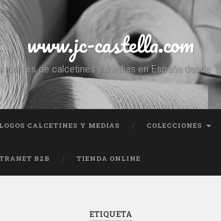
www.jc-castella.com
ricantes de calcetines y medias en España desde 
LOGOS CALCETINES Y MEDIAS
COLECCIONES
TRANET B2B
TIENDA ONLINE
ETIQUETA