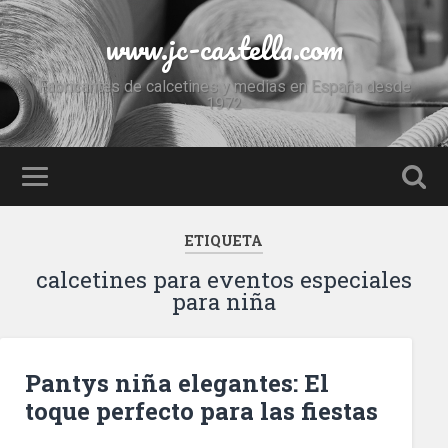
www.jc-castella.com
Fabricantes de calcetines y medias en España desde
1972
ETIQUETA
calcetines para eventos especiales
para niña
Pantys niña elegantes: El
toque perfecto para las fiestas