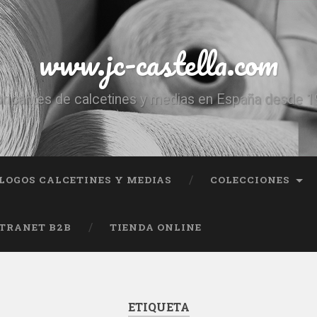
www.jc-castella.com
ricantes de calcetines y medias en España desde 
LOGOS CALCETINES Y MEDIAS
COLECCIONES
TRANET B2B
TIENDA ONLINE
ETIQUETA