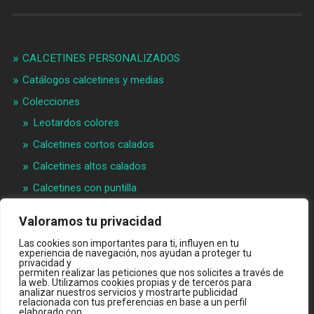
CALCETINES PERSONALIZADOS
Catálogos calcetines y medias
Colecciones
Leotardos colores
Calcetines cortos calados
Calcetines altos calados
Calcetines con puntilla
Calcetines bebé puntilla
Valoramos tu privacidad
Materias primeras
Las cookies son importantes para ti, influyen en tu
experiencia de navegación, nos ayudan a proteger tu
Videos
privacidad y
permiten realizar las peticiones que nos solicites a través de
Quiénes somos
la web. Utilizamos cookies propias y de terceros para
analizar nuestros servicios y mostrarte publicidad
Contacto
relacionada con tus preferencias en base a un perfil
elaborado con