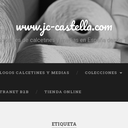
www.jc-castella.com
ricantes de calcetines y medias en España desde 
LOGOS CALCETINES Y MEDIAS
COLECCIONES
TRANET B2B
TIENDA ONLINE
ETIQUETA