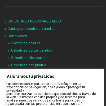
CALCETINES PERSONALIZADOS
Catálogos calcetines y medias
Colecciones
Leotardos colores
Calcetines cortos calados
Calcetines altos calados
Calcetines con puntilla
Calcetines bebé puntilla
Valoramos tu privacidad
Materias primeras
Las cookies son importantes para ti, influyen en tu
Videos
experiencia de navegación, nos ayudan a proteger tu
privacidad y
permiten realizar las peticiones que nos solicites a través de
Quiénes somos
la web. Utilizamos cookies propias y de terceros para
analizar nuestros servicios y mostrarte publicidad
Contacto
relacionada con tus preferencias en base a un perfil