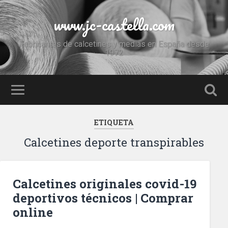
www.jc-castella.com
Fabricantes de calcetines y medias en España desde
1972
ETIQUETA
Calcetines deporte transpirables
Calcetines originales covid-19
deportivos técnicos | Comprar
online