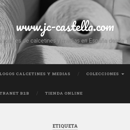
www.jc-castella.com
ricantes de calcetines y medias en España desde 
LOGOS CALCETINES Y MEDIAS
COLECCIONES
TRANET B2B
TIENDA ONLINE
ETIQUETA