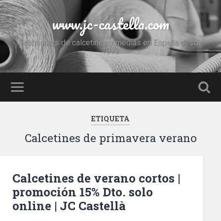
www.jc-castella.com
Fabricantes de calcetines y medias en España desde
1972
ETIQUETA
Calcetines de primavera verano
Calcetines de verano cortos |
promoción 15% Dto. solo
online | JC Castellà