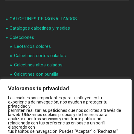
CALCETINES PERSONALIZADOS
Catálogos calcetines y medias
Colecciones
Leotardos colores
Calcetines cortos calados
Calcetines altos calados
Calcetines con puntilla
Calcetines bebé puntilla
Valoramos tu privacidad
Materias primeras
Las cookies son importantes para ti, influyen en tu
Videos
experiencia de navegación, nos ayudan a proteger tu
privacidad y
permiten realizar las peticiones que nos solicites a través de
Quiénes somos
la web. Utilizamos cookies propias y de terceros para
analizar nuestros servicios y mostrarte publicidad
Contacto
relacionada con tus preferencias en base a un perfil
elaborado con
INTRANET B2B
tus hábitos de navegación. Puedes "Aceptar" o "Rechazar"