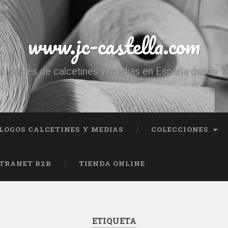
www.jc-castella.com
ricantes de calcetines y medias en España desde 
LOGOS CALCETINES Y MEDIAS
COLECCIONES
TRANET B2B
TIENDA ONLINE
ETIQUETA