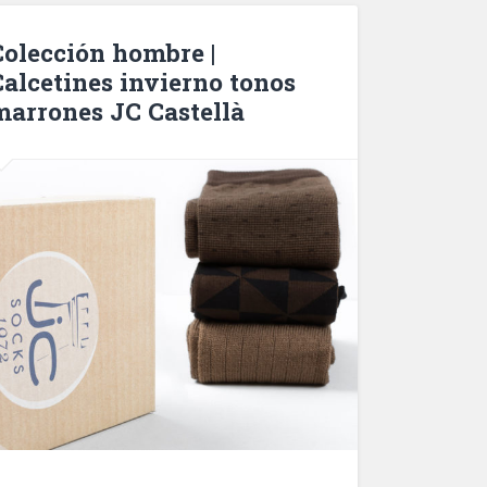
Colección hombre |
Calcetines invierno tonos
marrones JC Castellà