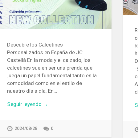
R
o
Descubre los Calcetines
R
Personalizados en España de JC
h
Castellà En la moda y el calzado, los
D
calcetines suelen ser una prenda que
-
juega un papel fundamental tanto en la
o
comodidad como en el estilo de
A
nuestro día a día. En…
d
Seguir leyendo →
S
2024/08/28
0