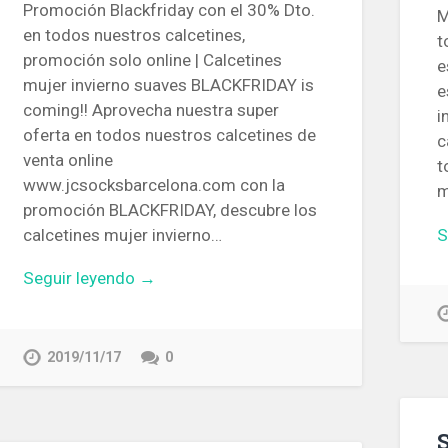
Promoción Blackfriday con el 30% Dto.
M
en todos nuestros calcetines,
t
promoción solo online | Calcetines
e
mujer invierno suaves BLACKFRIDAY is
e
coming!! Aprovecha nuestra super
i
oferta en todos nuestros calcetines de
c
venta online
t
www.jcsocksbarcelona.com con la
m
promoción BLACKFRIDAY, descubre los
S
calcetines mujer invierno…
Seguir leyendo →
2019/11/17
0