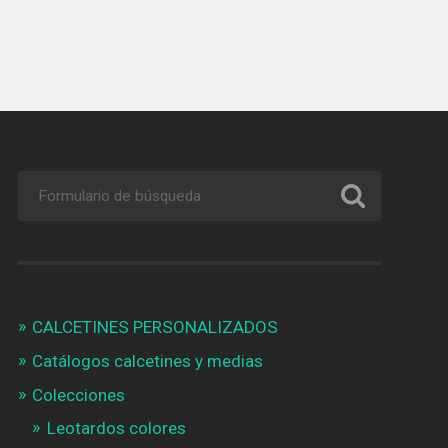
CALCETINES PERSONALIZADOS
Catálogos calcetines y medias
Colecciones
Leotardos colores