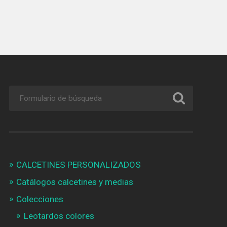
CALCETINES PERSONALIZADOS
Catálogos calcetines y medias
Colecciones
Leotardos colores