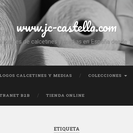
www.jc-castella.com
ricantes de calcetines y medias en España desde 
LOGOS CALCETINES Y MEDIAS
COLECCIONES
TRANET B2B
TIENDA ONLINE
ETIQUETA