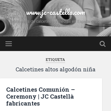
www.jc-castella.com
Fabricantes de calcetines y medias en España desde
1972
ETIQUETA
Calcetines altos algodón niña
Calcetines Comunión –
Ceremony | JC Castellà
fabricantes