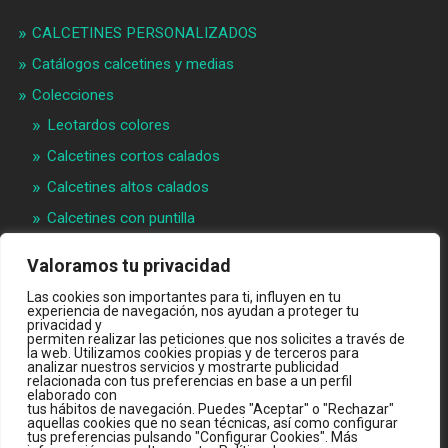
CALCETINES PERSONALIZADOS
Catálogos calcetines y medias
Colecciones
Leotardos colores
Calcetines cortos calados
Calcetines altos calados
Calcetines con puntilla
Calcetines bebé puntilla
Valoramos tu privacidad
Materias primeras
Las cookies son importantes para ti, influyen en tu
experiencia de navegación, nos ayudan a proteger tu
Videos
privacidad y
permiten realizar las peticiones que nos solicites a través de
Quiénes somos
la web. Utilizamos cookies propias y de terceros para
analizar nuestros servicios y mostrarte publicidad
Contacto
relacionada con tus preferencias en base a un perfil
elaborado con
INTRANET B2B
tus hábitos de navegación. Puedes "Aceptar" o "Rechazar"
aquellas cookies que no sean técnicas, así como configurar
TIENDA ONLINE
tus preferencias pulsando "Configurar Cookies". Más