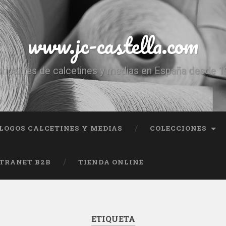
www.jc-castella.com
ricantes de calcetines y medias en España desde 
LOGOS CALCETINES Y MEDIAS
COLECCIONES
TRANET B2B
TIENDA ONLINE
ETIQUETA