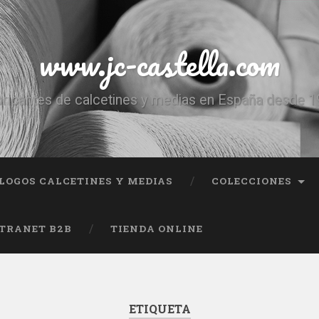
www.jc-castella.com
ricantes de calcetines y medias en España desde 
LOGOS CALCETINES Y MEDIAS
COLECCIONES
TRANET B2B
TIENDA ONLINE
ETIQUETA