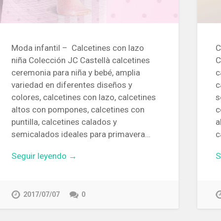
Moda infantil – Calcetines con lazo
C
niña Colección JC Castellà calcetines
C
ceremonia para niña y bebé, amplia
c
variedad en diferentes diseños y
c
colores, calcetines con lazo, calcetines
s
altos con pompones, calcetines con
c
puntilla, calcetines calados y
a
semicalados ideales para primavera…
c
Seguir leyendo →
S
2017/07/07
0