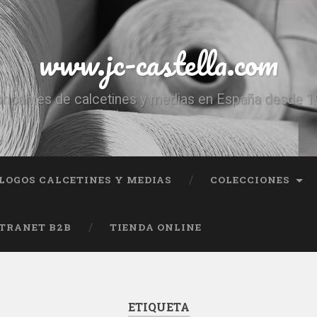
www.jc-castella.com
ricantes de calcetines y medias en España desde 
LOGOS CALCETINES Y MEDIAS
COLECCIONES
TRANET B2B
TIENDA ONLINE
ETIQUETA