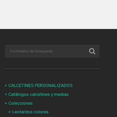
CALCETINES PERSONALIZADOS
Catálogos calcetines y medias
Colecciones
Leotardos colores