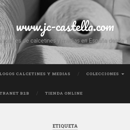
www.jc-castella.com
ricantes de calcetines y medias en España desde 
LOGOS CALCETINES Y MEDIAS
COLECCIONES
TRANET B2B
TIENDA ONLINE
ETIQUETA