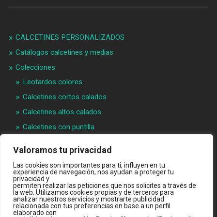
CALCETINES PERSONALIZADOS
Catálogos calcetines y medias
Colecciones
Leotardos colores
Calcetines cortos calados
Calcetines altos calados
Calcetines con puntilla
Calcetines bebé puntilla
Valoramos tu privacidad
Materias primeras
Las cookies son importantes para ti, influyen en tu
experiencia de navegación, nos ayudan a proteger tu
Videos
privacidad y
permiten realizar las peticiones que nos solicites a través de
Quiénes somos
la web. Utilizamos cookies propias y de terceros para
analizar nuestros servicios y mostrarte publicidad
Contacto
relacionada con tus preferencias en base a un perfil
elaborado con