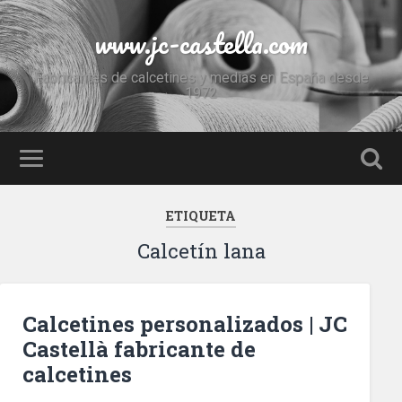
www.jc-castella.com
Fabricantes de calcetines y medias en España desde
1972
ETIQUETA
Calcetín lana
Calcetines personalizados | JC
Castellà fabricante de
calcetines