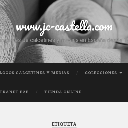
www.jc-castella.com
ricantes de calcetines y medias en España desde 
LOGOS CALCETINES Y MEDIAS
COLECCIONES
TRANET B2B
TIENDA ONLINE
ETIQUETA