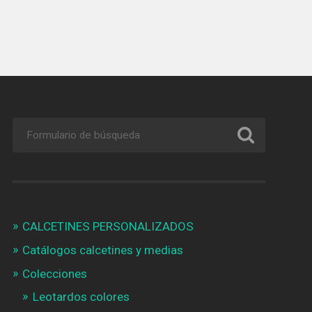
CALCETINES PERSONALIZADOS
Catálogos calcetines y medias
Colecciones
Leotardos colores