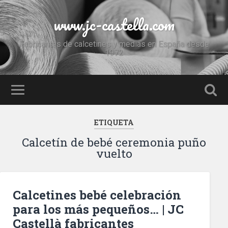
www.jc-castella.com
Fabricantes de calcetines y medias en España desde
1972
ETIQUETA
Calcetín de bebé ceremonia puño
vuelto
Calcetines bebé celebración
para los más pequeños… | JC
Castellà fabricantes