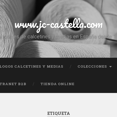
www.jc-castella.com
ricantes de calcetines y medias en España desde 
LOGOS CALCETINES Y MEDIAS
COLECCIONES
TRANET B2B
TIENDA ONLINE
ETIQUETA