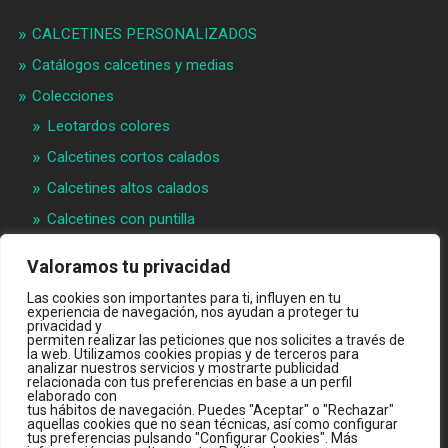
CALCETINES PERSONALIZADOS
Catálogos calcetines y medias
Colecciones
Leotardos colores
Calcetines cortos calados
Calcetines altos calados
Calcetines con puntilla
Calcetines bebé puntilla
Valoramos tu privacidad
Materias primeras
Las cookies son importantes para ti, influyen en tu
Videos
experiencia de navegación, nos ayudan a proteger tu
privacidad y
permiten realizar las peticiones que nos solicites a través de
Quiénes somos
la web. Utilizamos cookies propias y de terceros para
analizar nuestros servicios y mostrarte publicidad
Contacto
relacionada con tus preferencias en base a un perfil
elaborado con
INTRANET B2B
tus hábitos de navegación. Puedes "Aceptar" o "Rechazar"
aquellas cookies que no sean técnicas, así como configurar
TIENDA ONLINE
tus preferencias pulsando "Configurar Cookies". Más