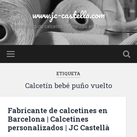
www.jc-castella.com
Fabricantes de calcetines y medias en España desde
1972
ETIQUETA
Calcetín bebé puño vuelto
Fabricante de calcetines en
Barcelona | Calcetines
personalizados | JC Castellà