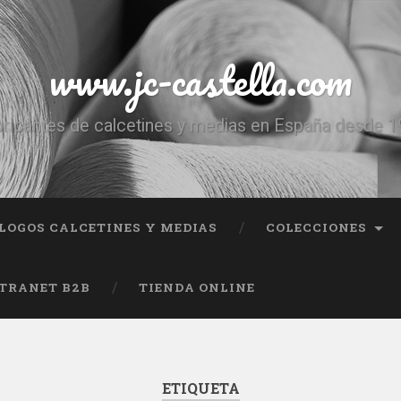
www.jc-castella.com
ricantes de calcetines y medias en España desde 
LOGOS CALCETINES Y MEDIAS
COLECCIONES
TRANET B2B
TIENDA ONLINE
ETIQUETA