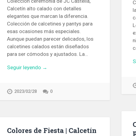
Colección ceremonia de JC Castellà,
C
Calcetín alto calado con detalles
l
elegantes que marcan la diferencia.
c
Colección de calcetines y pantys para
L
esas ocasiones más especiales.
e
Aunque puedan parecer delicados, los
n
calcetines calados están diseñados
c
para ser cómodos y ajustados. La…
S
Seguir leyendo →
2023/02/28
0
Colores de Fiesta | Calcetín