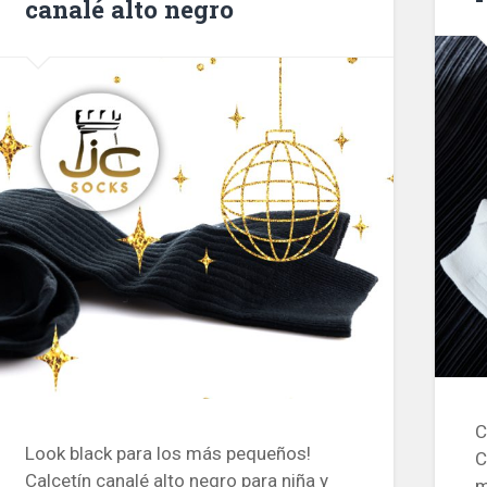
canalé alto negro
C
Look black para los más pequeños!
C
Calcetín canalé alto negro para niña y
m