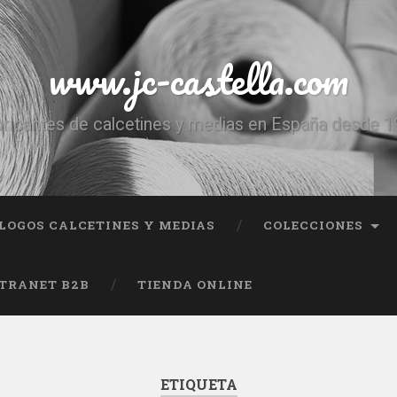
www.jc-castella.com
ricantes de calcetines y medias en España desde 
LOGOS CALCETINES Y MEDIAS
COLECCIONES
TRANET B2B
TIENDA ONLINE
ETIQUETA