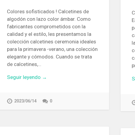
Colores sofisticados ! Calcetines de
C
algodón con lazo color ámbar. Como
E
fabricantes comprometidos con la
p
calidad y el estilo, les presentamos la
c
colección calcetines ceremonia ideales
l
para la primavera -verano, una colección
c
elegante y cómodos. Cuando se trata
c
de calcetines,…
p
Seguir leyendo →
S
2023/06/14
0