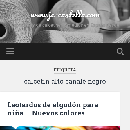
www.jc-castella.com
Fabricantes de calcetines y medias en España desde
1972
ETIQUETA
calcetín alto canalé negro
Leotardos de algodón para
niña – Nuevos colores