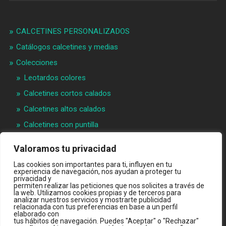
CALCETINES PERSONALIZADOS
Catálogos calcetines y medias
Colecciones
Leotardos colores
Calcetines cortos calados
Calcetines altos calados
Calcetines con puntilla
Calcetines bebé puntilla
Valoramos tu privacidad
Materias primeras
Las cookies son importantes para ti, influyen en tu
Videos
experiencia de navegación, nos ayudan a proteger tu
privacidad y
permiten realizar las peticiones que nos solicites a través de
Quiénes somos
la web. Utilizamos cookies propias y de terceros para
analizar nuestros servicios y mostrarte publicidad
Contacto
relacionada con tus preferencias en base a un perfil
elaborado con
INTRANET B2B
tus hábitos de navegación. Puedes "Aceptar" o "Rechazar"