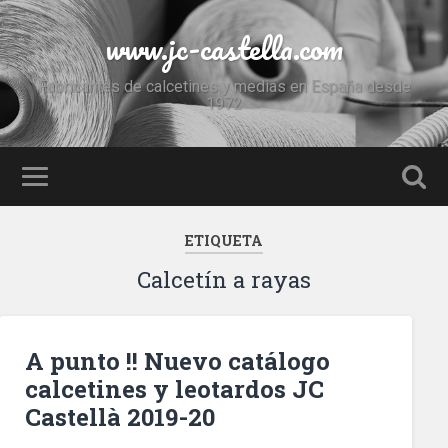
www.jc-castella.com
Fabricantes de calcetines y medias en España desde
1972
ETIQUETA
Calcetín a rayas
A punto !! Nuevo catálogo
calcetines y leotardos JC
Castellà 2019-20