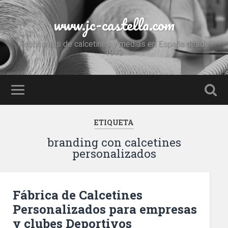
www.jc-castella.com
Fabricantes de calcetines y medias en España desde
1972
ETIQUETA
branding con calcetines
personalizados
Fábrica de Calcetines
Personalizados para empresas
y clubes Deportivos