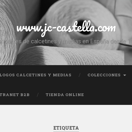
www.jc-castella.com
ricantes de calcetines y medias en España desde 
LOGOS CALCETINES Y MEDIAS
COLECCIONES
TRANET B2B
TIENDA ONLINE
ETIQUETA