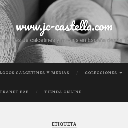
www.jc-castella.com
ricantes de calcetines y medias en España desde 
LOGOS CALCETINES Y MEDIAS
COLECCIONES
TRANET B2B
TIENDA ONLINE
ETIQUETA