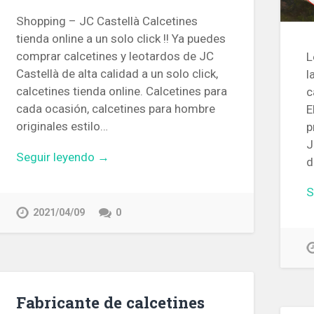
Shopping – JC Castellà Calcetines
tienda online a un solo click !! Ya puedes
comprar calcetines y leotardos de JC
L
Castellà de alta calidad a un solo click,
l
calcetines tienda online. Calcetines para
c
cada ocasión, calcetines para hombre
E
originales estilo…
p
J
Seguir leyendo →
d
S
2021/04/09
0
Fabricante de calcetines