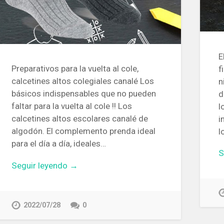
E
Preparativos para la vuelta al cole,
f
calcetines altos colegiales canalé Los
n
básicos indispensables que no pueden
d
faltar para la vuelta al cole !! Los
l
calcetines altos escolares canalé de
i
algodón. El complemento prenda ideal
l
para el día a día, ideales…
S
Seguir leyendo →
2022/07/28
0