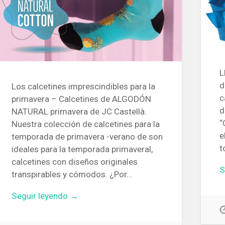
L
d
Los calcetines imprescindibles para la
c
primavera – Calcetines de ALGODÓN
d
NATURAL primavera de JC Castellà.
“
Nuestra colección de calcetines para la
e
temporada de primavera -verano de son
t
ideales para la temporada primaveral,
calcetines con diseños originales
S
transpirables y cómodos. ¿Por…
Seguir leyendo →