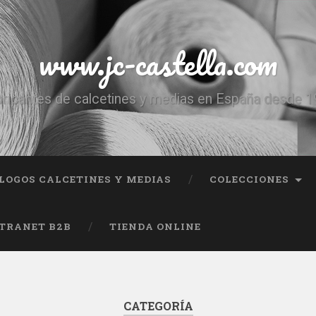
www.jc-castella.com
ricantes de calcetines y medias en España desde 
LOGOS CALCETINES Y MEDIAS
COLECCIONES
TRANET B2B
TIENDA ONLINE
CATEGORÍA