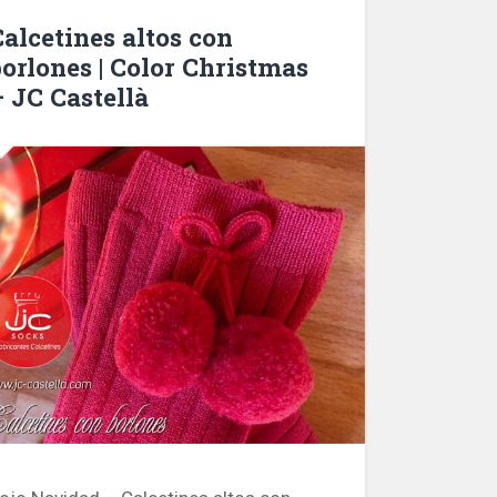
Calcetines altos con
borlones | Color Christmas
– JC Castellà