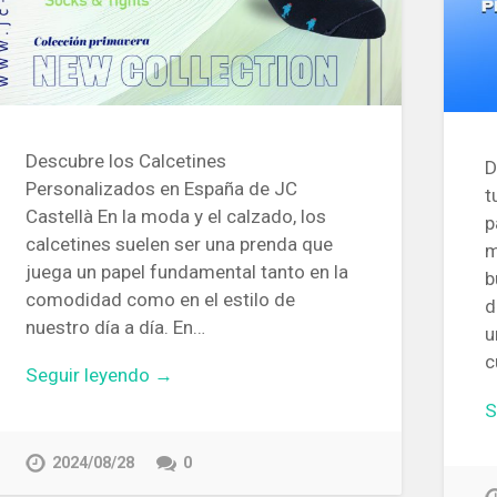
Descubre los Calcetines
D
Personalizados en España de JC
t
Castellà En la moda y el calzado, los
p
calcetines suelen ser una prenda que
m
juega un papel fundamental tanto en la
b
comodidad como en el estilo de
d
nuestro día a día. En…
u
c
Seguir leyendo →
S
2024/08/28
0