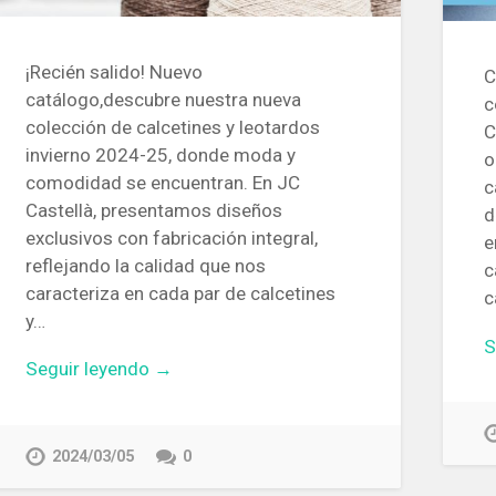
¡Recién salido! Nuevo
C
catálogo,descubre nuestra nueva
c
colección de calcetines y leotardos
C
invierno 2024-25, donde moda y
o
comodidad se encuentran. En JC
c
Castellà, presentamos diseños
d
exclusivos con fabricación integral,
e
reflejando la calidad que nos
c
caracteriza en cada par de calcetines
c
y…
S
Seguir leyendo →
2024/03/05
0