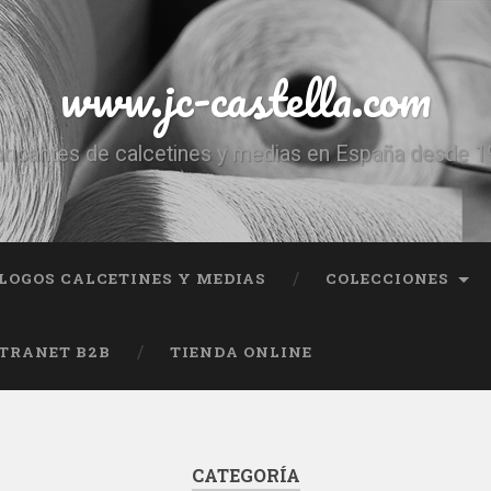
www.jc-castella.com
ricantes de calcetines y medias en España desde 
LOGOS CALCETINES Y MEDIAS
COLECCIONES
TRANET B2B
TIENDA ONLINE
CATEGORÍA