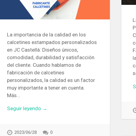
L
P
La importancia de la calidad en los
C
calcetines estampados personalizados
c
en JC Castellà: Diseños únicos,
F
comodidad, durabilidad y satisfacción
l
del cliente. Cuando hablamos de
c
fabricación de calcetines
s
personalizados, la calidad es un factor
S
muy importante a tener en cuenta.
Más…
Seguir leyendo →
2023/06/28
0