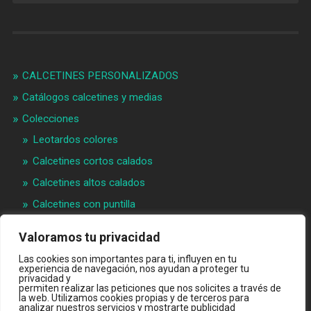
CALCETINES PERSONALIZADOS
Catálogos calcetines y medias
Colecciones
Leotardos colores
Calcetines cortos calados
Calcetines altos calados
Calcetines con puntilla
Calcetines bebé puntilla
Valoramos tu privacidad
Materias primeras
Las cookies son importantes para ti, influyen en tu
Videos
experiencia de navegación, nos ayudan a proteger tu
privacidad y
permiten realizar las peticiones que nos solicites a través de
Quiénes somos
la web. Utilizamos cookies propias y de terceros para
analizar nuestros servicios y mostrarte publicidad