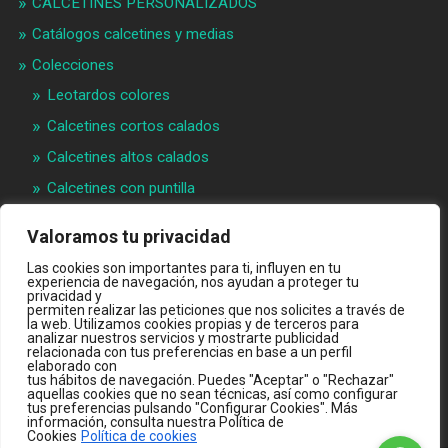
CALCETINES PERSONALIZADOS
Catálogos calcetines y medias
Colecciones
Leotardos colores
Calcetines cortos calados
Calcetines altos calados
Calcetines con puntilla
Calcetines bebé puntilla
Valoramos tu privacidad
Materias primeras
Las cookies son importantes para ti, influyen en tu
Videos
experiencia de navegación, nos ayudan a proteger tu
privacidad y
permiten realizar las peticiones que nos solicites a través de
Quiénes somos
la web. Utilizamos cookies propias y de terceros para
analizar nuestros servicios y mostrarte publicidad
Contacto
relacionada con tus preferencias en base a un perfil
elaborado con
INTRANET B2B
tus hábitos de navegación. Puedes "Aceptar" o "Rechazar"
aquellas cookies que no sean técnicas, así como configurar
TIENDA ONLINE
tus preferencias pulsando "Configurar Cookies". Más
información, consulta nuestra Política de
Cookies
Política de cookies