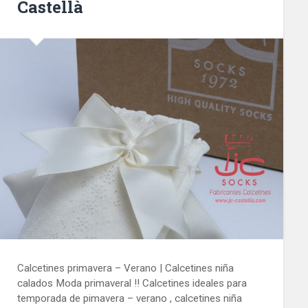
Castellà
Seguir leyendo →
2022/04/13
0
Calcetines primavera – Verano | Calcetines niña
calados Moda primaveral !! Calcetines ideales para
temporada de pimavera – verano , calcetines niña