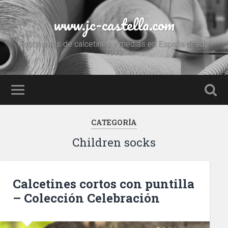
www.jc-castella.com
Fabricantes de calcetines y medias en España desde
1972
CATEGORÍA
Children socks
Calcetines cortos con puntilla
– Colección Celebración