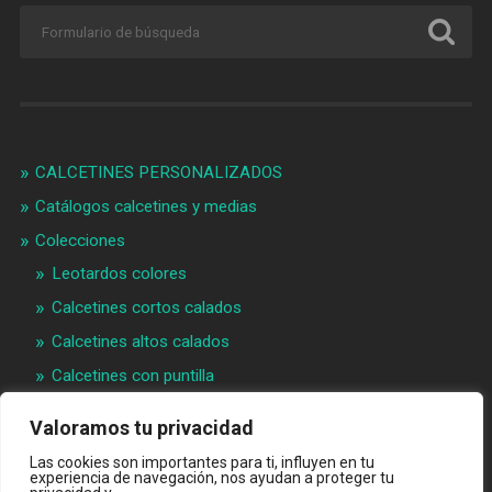
CALCETINES PERSONALIZADOS
Catálogos calcetines y medias
Colecciones
Leotardos colores
Calcetines cortos calados
Calcetines altos calados
Calcetines con puntilla
Calcetines bebé puntilla
Valoramos tu privacidad
Materias primeras
Las cookies son importantes para ti, influyen en tu
Videos
experiencia de navegación, nos ayudan a proteger tu